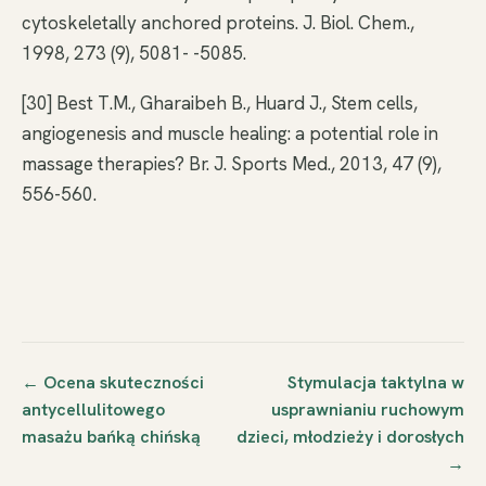
cytoskeletally anchored proteins. J. Biol. Chem.,
1998, 273 (9), 5081- -5085.
[30] Best T.M., Gharaibeh B., Huard J., Stem cells,
angiogenesis and muscle healing: a potential role in
massage therapies? Br. J. Sports Med., 2013, 47 (9),
556-560.
← Ocena skuteczności
Stymulacja taktylna w
antycellulitowego
usprawnianiu ruchowym
masażu bańką chińską
dzieci, młodzieży i dorosłych
→