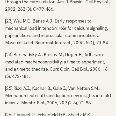
through the cytoskeleton. Am. J. Physiol. Cell Physiol.,
2002, 282 (3), C479-486.
[23] Wall M.E., Banes A.J., Early responses to
mechanical load in tendon: role for calcium signaling,
gap junctions and intercellular communication. J.
Musculoskelet. Neuronal. Interact., 2005, 5 (1), 70-84.
[24] Bershadsky A., Kozlov M., Geiger B., Adhesion-
mediated mechanosensitivity: a time to experiment,
and a time to theorize. Curr. Opin. Cell Biol., 2006, 18
(5), 472-481.
[25] Ricci A.J., Kachar B., Gale J., Van Netten S.M.,
Mechano-electrical transduction: new insights into old
ideas. J. Membr. Biol., 2006, 209 (2-3), 71-88.
[26] Choquet D., Felsenfeld D.P., Sheetz M.P.,