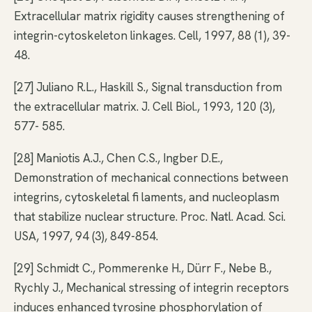
Extracellular matrix rigidity causes strengthening of
integrin-cytoskeleton linkages. Cell, 1997, 88 (1), 39-
48.
[27] Juliano R.L., Haskill S., Signal transduction from
the extracellular matrix. J. Cell Biol., 1993, 120 (3),
577- 585.
[28] Maniotis A.J., Chen C.S., Ingber D.E.,
Demonstration of mechanical connections between
integrins, cytoskeletal fi laments, and nucleoplasm
that stabilize nuclear structure. Proc. Natl. Acad. Sci.
USA, 1997, 94 (3), 849-854.
[29] Schmidt C., Pommerenke H., Dürr F., Nebe B.,
Rychly J., Mechanical stressing of integrin receptors
induces enhanced tyrosine phosphorylation of