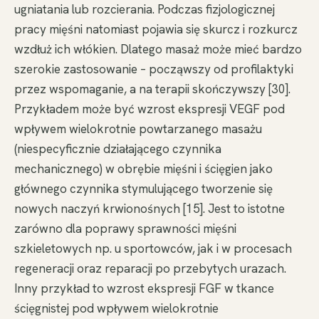
ugniatania lub rozcierania. Podczas fizjologicznej
pracy mięśni natomiast pojawia się skurcz i rozkurcz
wzdłuż ich włókien. Dlatego masaż może mieć bardzo
szerokie zastosowanie – począwszy od profilaktyki
przez wspomaganie, a na terapii skończywszy [30].
Przykładem może być wzrost ekspresji VEGF pod
wpływem wielokrotnie powtarzanego masażu
(niespecyficznie działającego czynnika
mechanicznego) w obrębie mięśni i ścięgien jako
głównego czynnika stymulującego tworzenie się
nowych naczyń krwionośnych [15]. Jest to istotne
zarówno dla poprawy sprawności mięśni
szkieletowych np. u sportowców, jak i w procesach
regeneracji oraz reparacji po przebytych urazach.
Inny przykład to wzrost ekspresji FGF w tkance
ścięgnistej pod wpływem wielokrotnie