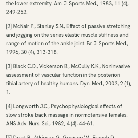
the lower extremity. Am. J. Sports Med., 1983, 11 (4),
249-252.
[2] McNair P., Stanley S.N., Effect of passive stretching
and jogging on the series elastic muscle stiffness and
range of motion of the ankle joint. Br. J. Sports Med.,
1996, 30 (4), 313-318.
[3] Black C.D., Vickerson B., McCully K.K., Noninvasive
assessment of vascular function in the posteriori
tibial artery of healthy humans. Dyn. Med., 2003, 2 (1),
1.
[4] Longworth J.C., Psychophysiological effects of
slow stroke back massage in normotensive females.
ANS Adv. Nurs. Sci., 1982, 4 (4), 44-61.
[5] Drust B., Atkinson G., Gregson W., French D.,