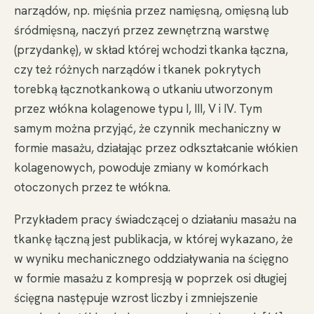
narządów, np. mięśnia przez namięsną, omięsną lub
śródmięsną, naczyń przez zewnętrzną warstwę
(przydankę), w skład której wchodzi tkanka łączna,
czy też różnych narządów i tkanek pokrytych
torebką łącznotkankową o utkaniu utworzonym
przez włókna kolagenowe typu I, III, V i IV. Tym
samym można przyjąć, że czynnik mechaniczny w
formie masażu, działając przez odkształcanie włókien
kolagenowych, powoduje zmiany w komórkach
otoczonych przez te włókna.
Przykładem pracy świadczącej o działaniu masażu na
tkankę łączną jest publikacja, w której wykazano, że
w wyniku mechanicznego oddziaływania na ścięgno
w formie masażu z kompresją w poprzek osi długiej
ścięgna następuje wzrost liczby i zmniejszenie