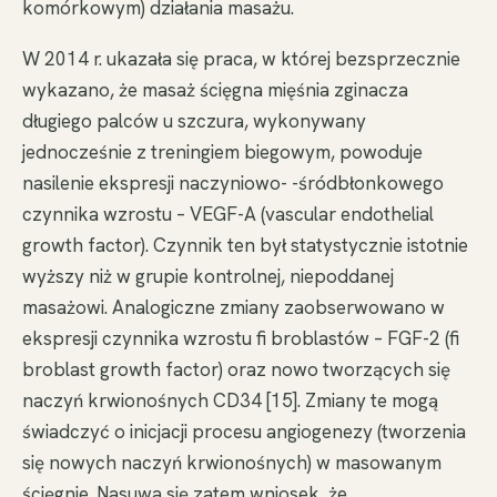
komórkowym) działania masażu.
W 2014 r. ukazała się praca, w której bezsprzecznie
wykazano, że masaż ścięgna mięśnia zginacza
długiego palców u szczura, wykonywany
jednocześnie z treningiem biegowym, powoduje
nasilenie ekspresji naczyniowo- -śródbłonkowego
czynnika wzrostu – VEGF-A (vascular endothelial
growth factor). Czynnik ten był statystycznie istotnie
wyższy niż w grupie kontrolnej, niepoddanej
masażowi. Analogiczne zmiany zaobserwowano w
ekspresji czynnika wzrostu fi broblastów – FGF-2 (fi
broblast growth factor) oraz nowo tworzących się
naczyń krwionośnych CD34 [15]. Zmiany te mogą
świadczyć o inicjacji procesu angiogenezy (tworzenia
się nowych naczyń krwionośnych) w masowanym
ścięgnie. Nasuwa się zatem wniosek, że