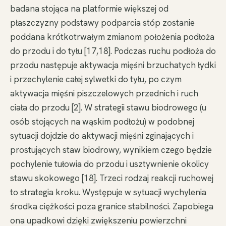
badana stojąca na platformie większej od
płaszczyzny podstawy podparcia stóp zostanie
poddana krótkotrwałym zmianom położenia podłoża
do przodu i do tyłu [17,18]. Podczas ruchu podłoża do
przodu następuje aktywacja mięśni brzuchatych łydki
i przechylenie całej sylwetki do tyłu, po czym
aktywacja mięśni piszczelowych przednich i ruch
ciała do przodu [2]. W strategii stawu biodrowego (u
osób stojących na wąskim podłożu) w podobnej
sytuacji dojdzie do aktywacji mięśni zginających i
prostujących staw biodrowy, wynikiem czego będzie
pochylenie tułowia do przodu i usztywnienie okolicy
stawu skokowego [18]. Trzeci rodzaj reakcji ruchowej
to strategia kroku. Występuje w sytuacji wychylenia
środka ciężkości poza granice stabilności. Zapobiega
ona upadkowi dzięki zwiększeniu powierzchni