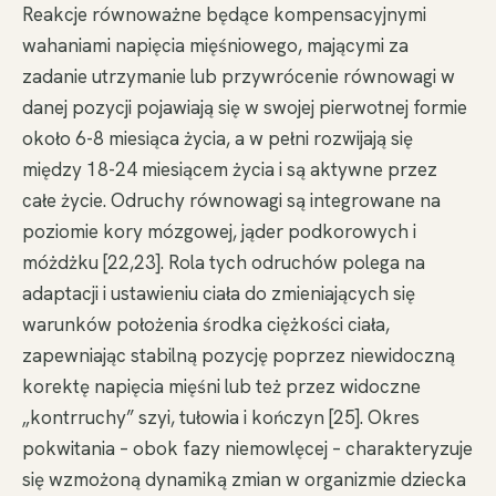
Reakcje równoważne będące kompensacyjnymi
wahaniami napięcia mięśniowego, mającymi za
zadanie utrzymanie lub przywrócenie równowagi w
danej pozycji pojawiają się w swojej pierwotnej formie
około 6-8 miesiąca życia, a w pełni rozwijają się
między 18-24 miesiącem życia i są aktywne przez
całe życie. Odruchy równowagi są integrowane na
poziomie kory mózgowej, jąder podkorowych i
móżdżku [22,23]. Rola tych odruchów polega na
adaptacji i ustawieniu ciała do zmieniających się
warunków położenia środka ciężkości ciała,
zapewniając stabilną pozycję poprzez niewidoczną
korektę napięcia mięśni lub też przez widoczne
„kontrruchy” szyi, tułowia i kończyn [25]. Okres
pokwitania – obok fazy niemowlęcej – charakteryzuje
się wzmożoną dynamiką zmian w organizmie dziecka