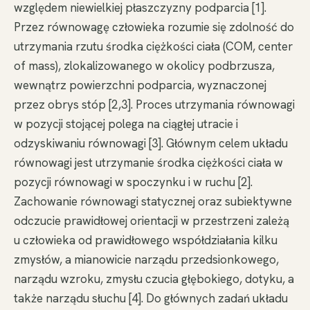
względem niewielkiej płaszczyzny podparcia [1].
Przez równowagę człowieka rozumie się zdolność do
utrzymania rzutu środka ciężkości ciała (COM, center
of mass), zlokalizowanego w okolicy podbrzusza,
wewnątrz powierzchni podparcia, wyznaczonej
przez obrys stóp [2,3]. Proces utrzymania równowagi
w pozycji stojącej polega na ciągłej utracie i
odzyskiwaniu równowagi [3]. Głównym celem układu
równowagi jest utrzymanie środka ciężkości ciała w
pozycji równowagi w spoczynku i w ruchu [2].
Zachowanie równowagi statycznej oraz subiektywne
odczucie prawidłowej orientacji w przestrzeni zależą
u człowieka od prawidłowego współdziałania kilku
zmysłów, a mianowicie narządu przedsionkowego,
narządu wzroku, zmysłu czucia głębokiego, dotyku, a
także narządu słuchu [4]. Do głównych zadań układu