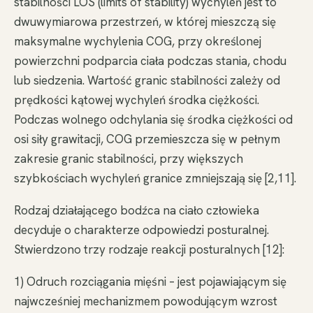
stabilności LOS (limits of stability) wychyleń jest to
dwuwymiarowa przestrzeń, w której mieszczą się
maksymalne wychylenia COG, przy określonej
powierzchni podparcia ciała podczas stania, chodu
lub siedzenia. Wartość granic stabilności zależy od
prędkości kątowej wychyleń środka ciężkości.
Podczas wolnego odchylania się środka ciężkości od
osi siły grawitacji, COG przemieszcza się w pełnym
zakresie granic stabilności, przy większych
szybkościach wychyleń granice zmniejszają się [2,11].
Rodzaj działającego bodźca na ciało człowieka
decyduje o charakterze odpowiedzi posturalnej.
Stwierdzono trzy rodzaje reakcji posturalnych [12]:
1) Odruch rozciągania mięśni – jest pojawiającym się
najwcześniej mechanizmem powodującym wzrost