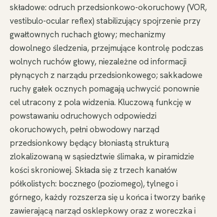
składowe: odruch przedsionkowo-okoruchowy (VOR,
vestibulo-ocular reflex) stabilizujący spojrzenie przy
gwałtownych ruchach głowy; mechanizmy
dowolnego śledzenia, przejmujące kontrolę podczas
wolnych ruchów głowy, niezależne od informacji
płynących z narządu przedsionkowego; sakkadowe
ruchy gałek ocznych pomagają uchwycić ponownie
cel utracony z pola widzenia. Kluczową funkcję w
powstawaniu odruchowych odpowiedzi
okoruchowych, pełni obwodowy narząd
przedsionkowy będący błoniastą strukturą
zlokalizowaną w sąsiedztwie ślimaka, w piramidzie
kości skroniowej. Składa się z trzech kanałów
półkolistych: bocznego (poziomego), tylnego i
górnego, każdy rozszerza się u końca i tworzy bańkę
zawierającą narząd osklepkowy oraz z woreczka i