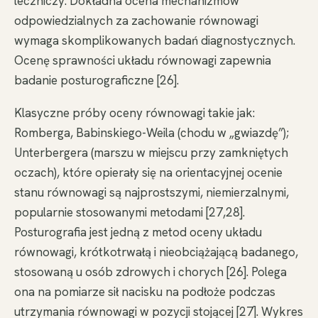
leczniczy. Dokładna ocena mechanizmów
odpowiedzialnych za zachowanie równowagi
wymaga skomplikowanych badań diagnostycznych.
Ocenę sprawności układu równowagi zapewnia
badanie posturograficzne [26].
Klasyczne próby oceny równowagi takie jak:
Romberga, Babinskiego-Weila (chodu w „gwiazdę”);
Unterbergera (marszu w miejscu przy zamkniętych
oczach), które opierały się na orientacyjnej ocenie
stanu równowagi są najprostszymi, niemierzalnymi,
popularnie stosowanymi metodami [27,28].
Posturografia jest jedną z metod oceny układu
równowagi, krótkotrwałą i nieobciążającą badanego,
stosowaną u osób zdrowych i chorych [26]. Polega
ona na pomiarze sił nacisku na podłoże podczas
utrzymania równowagi w pozycji stojącej [27]. Wykres