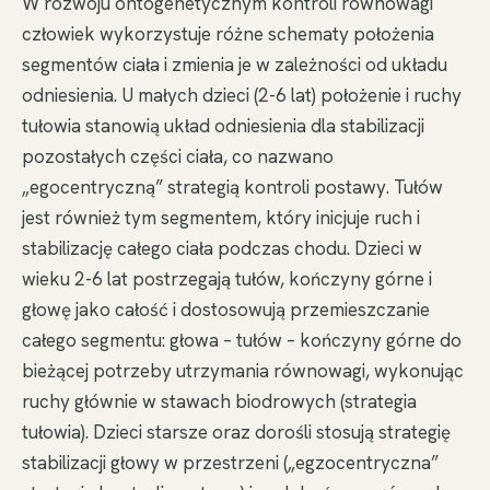
W rozwoju ontogenetycznym kontroli równowagi
człowiek wykorzystuje różne schematy położenia
segmentów ciała i zmienia je w zależności od układu
odniesienia. U małych dzieci (2-6 lat) położenie i ruchy
tułowia stanowią układ odniesienia dla stabilizacji
pozostałych części ciała, co nazwano
„egocentryczną” strategią kontroli postawy. Tułów
jest również tym segmentem, który inicjuje ruch i
stabilizację całego ciała podczas chodu. Dzieci w
wieku 2-6 lat postrzegają tułów, kończyny górne i
głowę jako całość i dostosowują przemieszczanie
całego segmentu: głowa – tułów – kończyny górne do
bieżącej potrzeby utrzymania równowagi, wykonując
ruchy głównie w stawach biodrowych (strategia
tułowia). Dzieci starsze oraz dorośli stosują strategię
stabilizacji głowy w przestrzeni („egzocentryczna”