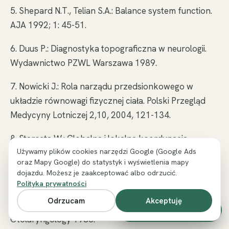
5. Shepard N.T., Telian S.A.: Balance system function.
AJA 1992; 1: 45-51.
6. Duus P.: Diagnostyka topograficzna w neurologii.
Wydawnictwo PZWL Warszawa 1989.
7. Nowicki J.: Rola narządu przedsionkowego w
układzie równowagi fizycznej ciała. Polski Przegląd
Medycyny Lotniczej 2,10, 2004, 121-134.
8. Starosta W.: Globalna i lokalna koordynacja
Używamy plików cookies narzędzi Google (Google Ads
ruchowa. Międzynarodowe Stowarzyszenie Motoryki
oraz Mapy Google) do statystyk i wyświetlenia mapy
Sportowej. Warszawa 2006.
dojazdu. Możesz je zaakceptować albo odrzucić.
Polityka prywatności
9. Ryu J.H.: Anatomy of the vestibular end organ and
Odrzucam
Akceptuję
neural pathways. W: Cummings C. i in. (red.)
Zadzwoń i umów wizytę
Otolaryngology 1986.