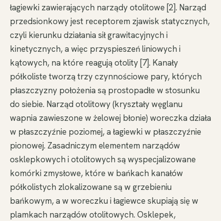
łagiewki zawierających narządy otolitowe [2]. Narząd
przedsionkowy jest receptorem zjawisk statycznych,
czyli kierunku działania sił grawitacyjnych i
kinetycznych, a więc przyspieszeń liniowych i
kątowych, na które reagują otolity [7]. Kanały
półkoliste tworzą trzy czynnościowe pary, których
płaszczyzny położenia są prostopadłe w stosunku
do siebie. Narząd otolitowy (kryształy węglanu
wapnia zawieszone w żelowej błonie) woreczka działa
w płaszczyźnie poziomej, a łagiewki w płaszczyźnie
pionowej. Zasadniczym elementem narządów
osklepkowych i otolitowych są wyspecjalizowane
komórki zmysłowe, które w bańkach kanałów
półkolistych zlokalizowane są w grzebieniu
bańkowym, a w woreczku i łagiewce skupiają się w
plamkach narządów otolitowych. Osklepek,