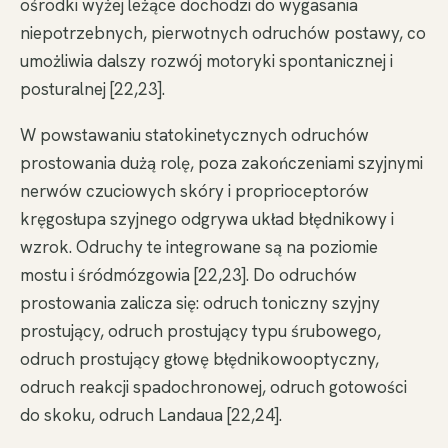
ośrodki wyżej leżące dochodzi do wygasania
niepotrzebnych, pierwotnych odruchów postawy, co
umożliwia dalszy rozwój motoryki spontanicznej i
posturalnej [22,23].
W powstawaniu statokinetycznych odruchów
prostowania dużą rolę, poza zakończeniami szyjnymi
nerwów czuciowych skóry i proprioceptorów
kręgosłupa szyjnego odgrywa układ błędnikowy i
wzrok. Odruchy te integrowane są na poziomie
mostu i śródmózgowia [22,23]. Do odruchów
prostowania zalicza się: odruch toniczny szyjny
prostujący, odruch prostujący typu śrubowego,
odruch prostujący głowę błędnikowooptyczny,
odruch reakcji spadochronowej, odruch gotowości
do skoku, odruch Landaua [22,24].