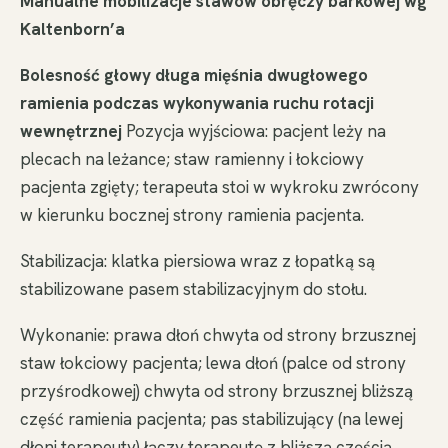
Manualne mobilizacje stawów obręczy barkowej wg
Kaltenborn’a
Bolesność głowy długa mięśnia dwugłowego
ramienia podczas wykonywania ruchu rotacji
wewnętrznej
Pozycja wyjściowa: pacjent leży na
plecach na leżance; staw ramienny i łokciowy
pacjenta zgięty; terapeuta stoi w wykroku zwrócony
w kierunku bocznej strony ramienia pacjenta.
Stabilizacja: klatka piersiowa wraz z łopatką są
stabilizowane pasem stabilizacyjnym do stołu.
Wykonanie: prawa dłoń chwyta od strony brzusznej
staw łokciowy pacjenta; lewa dłoń (palce od strony
przyśrodkowej) chwyta od strony brzusznej bliższą
część ramienia pacjenta; pas stabilizujący (na lewej
dłoni terapeuty) łączy terapeutę z bliższą częścią