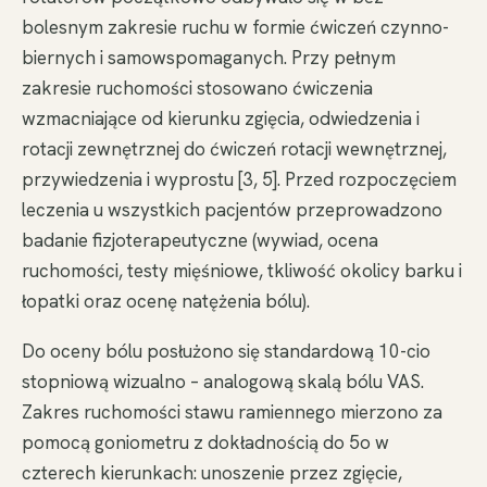
bolesnym zakresie ruchu w formie ćwiczeń czynno-
biernych i samowspomaganych. Przy pełnym
zakresie ruchomości stosowano ćwiczenia
wzmacniające od kierunku zgięcia, odwiedzenia i
rotacji zewnętrznej do ćwiczeń rotacji wewnętrznej,
przywiedzenia i wyprostu [3, 5]. Przed rozpoczęciem
leczenia u wszystkich pacjentów przeprowadzono
badanie fizjoterapeutyczne (wywiad, ocena
ruchomości, testy mięśniowe, tkliwość okolicy barku i
łopatki oraz ocenę natężenia bólu).
Do oceny bólu posłużono się standardową 10-cio
stopniową wizualno – analogową skalą bólu VAS.
Zakres ruchomości stawu ramiennego mierzono za
pomocą goniometru z dokładnością do 5o w
czterech kierunkach: unoszenie przez zgięcie,