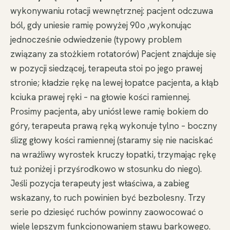
wykonywaniu rotacji wewnętrznej: pacjent odczuwa
ból, gdy uniesie ramię powyżej 90o ,wykonując
jednocześnie odwiedzenie (typowy problem
związany za stożkiem rotatorów) Pacjent znajduje się
w pozycji siedzącej, terapeuta stoi po jego prawej
stronie; kładzie rękę na lewej łopatce pacjenta, a kłąb
kciuka prawej ręki – na głowie kości ramiennej.
Prosimy pacjenta, aby uniósł lewe ramię bokiem do
góry, terapeuta prawą ręką wykonuje tylno – boczny
ślizg głowy kości ramiennej (staramy się nie naciskać
na wrażliwy wyrostek kruczy łopatki, trzymając rękę
tuż poniżej i przyśrodkowo w stosunku do niego).
Jeśli pozycja terapeuty jest właściwa, a zabieg
wskazany, to ruch powinien być bezbolesny. Trzy
serie po dziesięć ruchów powinny zaowocować o
wiele lepszym funkcjonowaniem stawu barkowego.