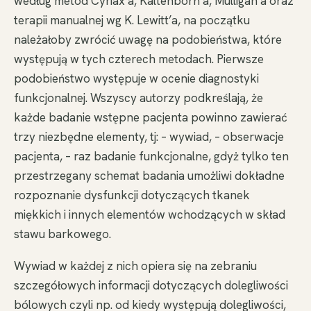
według metod Cyriax’a, Kaltenborn’a, Mulligan’a oraz
terapii manualnej wg K. Lewitt’a, na początku
należałoby zwrócić uwagę na podobieństwa, które
występują w tych czterech metodach. Pierwsze
podobieństwo występuje w ocenie diagnostyki
funkcjonalnej. Wszyscy autorzy podkreślają, że
każde badanie wstępne pacjenta powinno zawierać
trzy niezbędne elementy, tj: – wywiad, – obserwacje
pacjenta, – raz badanie funkcjonalne, gdyż tylko ten
przestrzegany schemat badania umożliwi dokładne
rozpoznanie dysfunkcji dotyczących tkanek
miękkich i innych elementów wchodzących w skład
stawu barkowego.
Wywiad w każdej z nich opiera się na zebraniu
szczegółowych informacji dotyczących dolegliwości
bólowych czyli np. od kiedy występują dolegliwości,