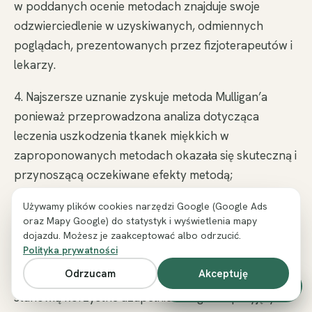
w poddanych ocenie metodach znajduje swoje
odzwierciedlenie w uzyskiwanych, odmiennych
poglądach, prezentowanych przez fizjoterapeutów i
lekarzy.
4. Najszersze uznanie zyskuje metoda Mulligan’a
ponieważ przeprowadzona analiza dotycząca
leczenia uszkodzenia tkanek miękkich w
zaproponowanych metodach okazała się skuteczną i
przynoszącą oczekiwane efekty metodą;
5. Korzystne wyniki w trakcie stosowania metody
Używamy plików cookies narzędzi Google (Google Ads
oraz Mapy Google) do statystyk i wyświetlenia mapy
Lewitt’a (PIR), są kwestionowane po analizie większej
dojazdu. Możesz je zaakceptować albo odrzucić.
ilość obserwacji.
Polityka prywatności
Odrzucam
Akceptuję
6. Zarówno metoda Cyriax’a oraz Kaltenborna
Zadzwoń i umów wizytę
stanowią korzystne uzupełnienie ogólnie przyjętych