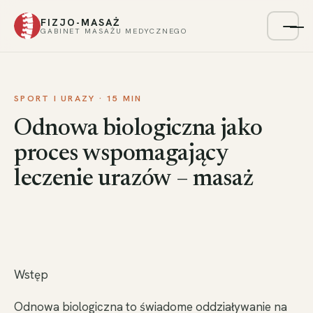
FIZJO-MASAŻ
Menu
GABINET MASAŻU MEDYCZNEGO
SPORT I URAZY · 15 MIN
Odnowa biologiczna jako
proces wspomagający
leczenie urazów – masaż
Wstęp
Odnowa biologiczna to świadome oddziaływanie na