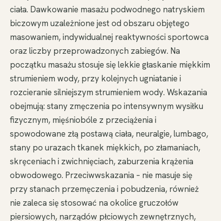
ciała. Dawkowanie masażu podwodnego natryskiem
biczowym uzależnione jest od obszaru objętego
masowaniem, indywidualnej reaktywności sportowca
oraz liczby przeprowadzonych zabiegów. Na
początku masażu stosuje się lekkie głaskanie miękkim
strumieniem wody, przy kolejnych ugniatanie i
rozcieranie silniejszym strumieniem wody. Wskazania
obejmują: stany zmęczenia po intensywnym wysiłku
fizycznym, mięśniobóle z przeciążenia i
spowodowane złą postawą ciała, neuralgie, lumbago,
stany po urazach tkanek miękkich, po złamaniach,
skręceniach i zwichnięciach, zaburzenia krążenia
obwodowego. Przeciwwskazania – nie masuje się
przy stanach przemęczenia i pobudzenia, również
nie zaleca się stosować na okolice gruczołów
piersiowych, narządów płciowych zewnętrznych,