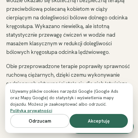
wodzie okazało się skuteczną i bezpieczną terapią
przeciwbólową polecaną kobietom w ciąży
cierpiącym na dolegliwości bólowe dolnego odcinka
kręgosłupa. Wykazano niewielką, ale istotną
statystycznie przewagę ćwiczeń w wodzie nad
masażem klasycznym w redukcji dolegliwości
bólowych kręgosłupa odcinka lędźwiowego.
Obie przeprowadzone terapie poprawiły sprawność
ruchową ciężarnych, dzięki czemu wykonywanie
codziennych aktywności stało się dla nich łatwiejsze.
Używamy plików cookies narzędzi Google (Google Ads
Ciężarne z obu grup stwierdziły, że jakość i długość
oraz Mapy Google) do statystyk i wyświetlenia mapy
snu uległa poprawie po zakończeniu terapii.
dojazdu. Możesz je zaakceptować albo odrzucić.
Polityka prywatności
Odrzucam
Akceptuję
Zadzwoń i umów wizytę