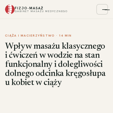
FIZJO-MASAŻ
Menu
GABINET MASAŻU MEDYCZNEGO
CIĄŻA I MACIERZYŃSTWO · 14 MIN
Wpływ masażu klasycznego
i ćwiczeń w wodzie na stan
funkcjonalny i dolegliwości
dolnego odcinka kręgosłupa
u kobiet w ciąży