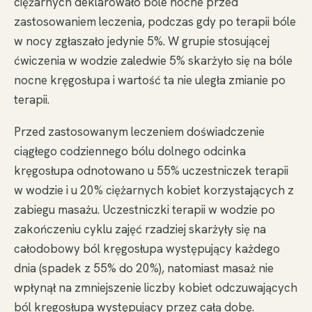
ciężarnych deklarowało bóle nocne przed
zastosowaniem leczenia, podczas gdy po terapii bóle
w nocy zgłaszało jedynie 5%. W grupie stosującej
ćwiczenia w wodzie zaledwie 5% skarżyło się na bóle
nocne kręgosłupa i wartość ta nie uległa zmianie po
terapii.
Przed zastosowanym leczeniem doświadczenie
ciągłego codziennego bólu dolnego odcinka
kręgosłupa odnotowano u 55% uczestniczek terapii
w wodzie i u 20% ciężarnych kobiet korzystających z
zabiegu masażu. Uczestniczki terapii w wodzie po
zakończeniu cyklu zajęć rzadziej skarżyły się na
całodobowy ból kręgosłupa występujący każdego
dnia (spadek z 55% do 20%), natomiast masaż nie
wpłynął na zmniejszenie liczby kobiet odczuwających
ból kręgosłupa występujący przez całą dobę.