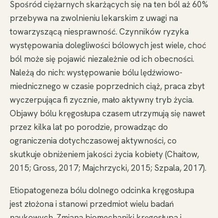
Spośród ciężarnych skarżących się na ten ból aż 60%
przebywa na zwolnieniu lekarskim z uwagi na
towarzyszącą niesprawność. Czynników ryzyka
występowania dolegliwości bólowych jest wiele, choć
ból może się pojawić niezależnie od ich obecności.
Należą do nich: występowanie bólu lędźwiowo-
miednicznego w czasie poprzednich ciąż, praca zbyt
wyczerpująca fi zycznie, mało aktywny tryb życia.
Objawy bólu kręgosłupa czasem utrzymują się nawet
przez kilka lat po porodzie, prowadząc do
ograniczenia dotychczasowej aktywności, co
skutkuje obniżeniem jakości życia kobiety (Chaitow,
2015; Gross, 2017; Majchrzycki, 2015; Szpala, 2017).
Etiopatogeneza bólu dolnego odcinka kręgosłupa
jest złożona i stanowi przedmiot wielu badań
naukowych. Zmiana biomechaniki kręgosłupa i