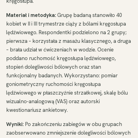
kręgosłupa.
Materiał i metodyka:
Grupę badaną stanowiło 40
kobiet w II i III trymestrze ciąży z bólami kręgosłupa
lędźwiowego. Respondentki podzielono na 2 grupy;
pierwsza – korzystała z masażu klasycznego, a druga
– brała udział w ćwiczeniach w wodzie. Ocenie
poddano ruchomość kręgosłupa lędźwiowego,
stopień dolegliwości bólowych oraz stan
funkcjonalny badanych. Wykorzystano: pomiar
goniometryczny ruchomości kręgosłupa
lędźwiowego w płaszczyźnie strzałkowej, skalę bólu
wizualno-analogową (VAS) oraz autorski
kwestionariusz ankietowy.
Wyniki:
Po zakończeniu zabiegów w obu grupach
zaobserwowano zmniejszenie dolegliwości bólowych