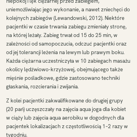
niepokój i lęk ciężarnej przed zabiegiem,
uniemożliwiając jego wykonanie, a nawet zniechęci do
kolejnych zabiegów (Lewandowski, 2012). Niektóre
pacjentki w czasie trwania zabiegu zmieniały stronę,
na której leżały. Zabieg trwał od 15 do 25 min, w
zależności od samopoczucia, odczuć pacjentki oraz
od jej tolerancji leżenia na lewym lub prawym boku.
Każda ciężarna uczestniczyła w 10 zabiegach masażu
okolicy lędźwiowo-krzyżowej, obejmującego także
mięśnie pośladkowe, gdzie zastosowano techniki
głaskania, rozcierania i zwijania.
Z kolei pacjentki zakwalifikowane do drugiej grupy
(20 pań) uczęszczały na zajęcia aqua joga dla kobiet
w ciąży lub zajęcia aqua aerobiku w dogodnych dla
pacjentek lokalizacjach z częstotliwością 1–2 razy w
tygodniu.