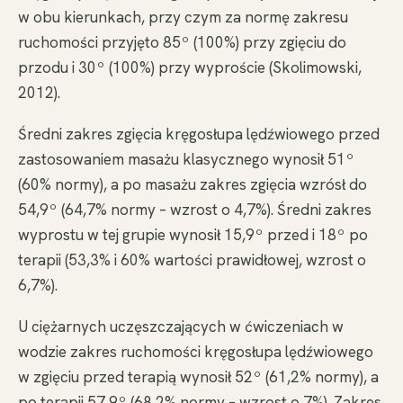
w obu kierunkach, przy czym za normę zakresu
ruchomości przyjęto 85º (100%) przy zgięciu do
przodu i 30º (100%) przy wyproście (Skolimowski,
2012).
Średni zakres zgięcia kręgosłupa lędźwiowego przed
zastosowaniem masażu klasycznego wynosił 51º
(60% normy), a po masażu zakres zgięcia wzrósł do
54,9º (64,7% normy – wzrost o 4,7%). Średni zakres
wyprostu w tej grupie wynosił 15,9º przed i 18º po
terapii (53,3% i 60% wartości prawidłowej, wzrost o
6,7%).
U ciężarnych uczęszczających w ćwiczeniach w
wodzie zakres ruchomości kręgosłupa lędźwiowego
w zgięciu przed terapią wynosił 52º (61,2% normy), a
po terapii 57,9º (68,2% normy – wzrost o 7%). Zakres